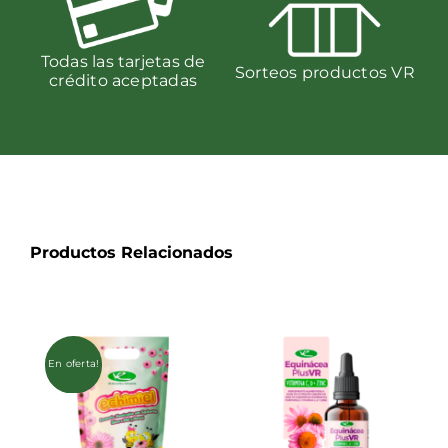
Todas las tarjetas de
Sorteos productos VR
crédito aceptadas
Productos Relacionados
En oferta!
AÑADIR AL
AÑADIR AL
CARRITO
/
CARRITO
/
DETALLES
DETALLES