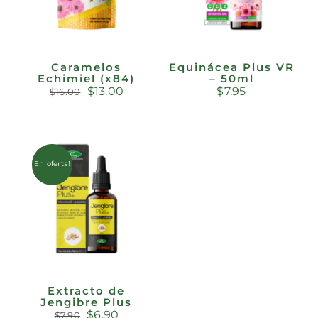
Caramelos
Equinácea Plus VR
Echimiel (x84)
– 50ml
El
El
$
13.00
$
7.95
$
16.00
precio
precio
original
actual
era:
es:
$16.00.
$13.00.
En oferta!
AÑADIR AL
CARRITO
/
DETALLES
Extracto de
Jengibre Plus
El
El
$
6.90
$
7.90