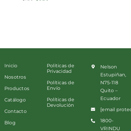
precio
precio
original
actual
era:
es:
$7.90.
$6.90.
Inicio
Politicas de
Nelson
Privacidad
Estupiñan,
Nosotros
Políticas de
N75-118
Envío
Productos
Quito –
Ecuador
Políticas de
Catálogo
Devolución
[email prote
Contacto
1800-
Blog
VRINDU